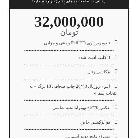
( حذف یا اضافه آیتم های پکیج ) نیز وجود دارد!
32,000,000
تومان
تصویربرداری Full HD زمینی و هوایی
3 کلیپ ادیت شده
عکاسی رئال
آلبوم ژورنال 40*20 چاپ صحافی 10 برگ « به
انتخاب شما »
عکس 70*50 بهمراه تخته شاسی
دو لوکیشن خاص
بهمراه پکیج هدیه آسمانی