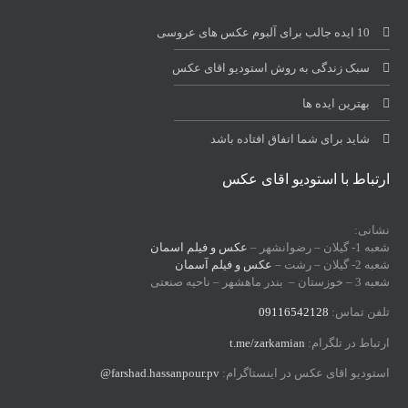
10 ایده جالب برای آلبوم عکس های عروسی
سبک زندگی به روش استودیو اقای عکس
بهترین ایده ها
شاید برای شما اتفاق افتاده باشد
ارتباط با استودیو اقای عکس
نشانی:
شعبه 1- گیلان – رضوانشهر –
عکس و فیلم اسمان
شعبه 2- گیلان – رشت –
عکس و فیلم آسمان
شعبه 3 – خوزستان – بندر ماهشهر – ناحیه صنعتی
تلفن تماس:
09116542128
ارتباط در تلگرام:
t.me/zarkamian
استودیو اقای عکس در اینستاگرام:
farshad.hassanpour.pv@