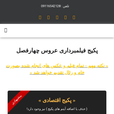
تلفن : 09116542128
پکیج فیلمبرداری عروس چهارفصل
« نکته مهم : تمام فیلم و عکس های انجام شده بصورت
خام و رئال تقدیم خواهد شد »
پیشنهادی
« پکیج اقتصادی »
( حذف یا اضافه آیتم های پکیج ) نیز وجود دارد!