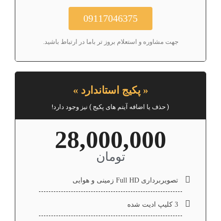
09117046375
جهت مشاوره و استعلام بروز تر باما در ارتباط باشید.
« پکیج استاندارد »
( حذف یا اضافه آیتم های پکیج ) نیز وجود دارد!
28,000,000
تومان
تصویربرداری Full HD زمینی و هوایی
3 کلیپ ادیت شده