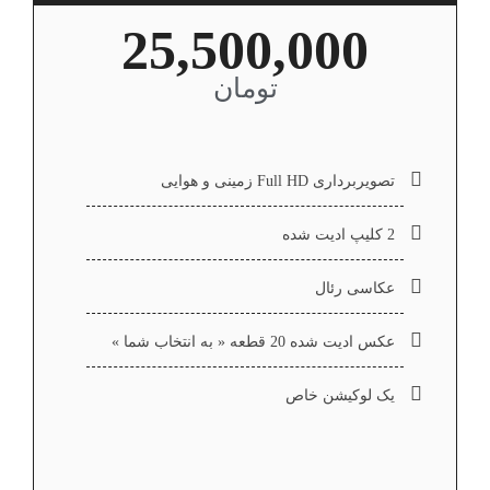
25,500,000
تومان
تصویربرداری Full HD زمینی و هوایی
2 کلیپ ادیت شده
عکاسی رئال
عکس ادیت شده 20 قطعه « به انتخاب شما »
یک لوکیشن خاص