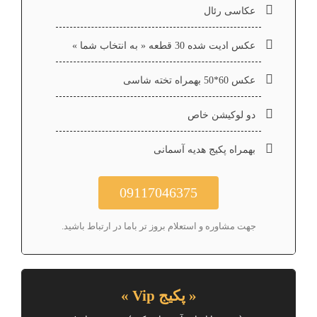
عکاسی رئال
عکس ادیت شده 30 قطعه « به انتخاب شما »
عکس 60*50 بهمراه تخته شاسی
دو لوکیشن خاص
بهمراه پکیج هدیه آسمانی
09117046375
جهت مشاوره و استعلام بروز تر باما در ارتباط باشید.
« پکیج Vip »