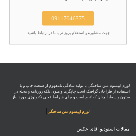
09117046375
جهت مشاوره و استعلام بروز تر باما در ارتباط باشید.
لورم ایپسوم متن ساختگی با تولید سادگی نامفهوم از صنعت چاپ و با
استفاده از طراحان گرافیک است چاپگرها و متون بلکه روزنامه و مجله در
ستون و سطرآنچنان که لازم است و برای شرایط فعلی تکنولوژی مورد نیاز
لورم ایپسوم متن ساختگی
مقالات استودیو اقای عکس